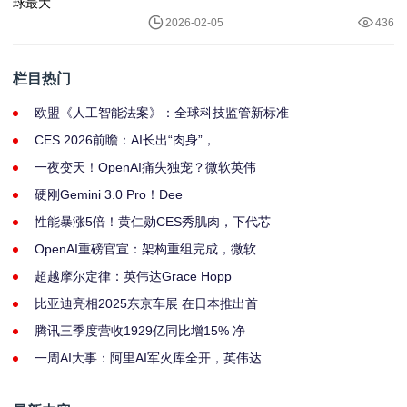
2026-02-05
436
栏目热门
欧盟《人工智能法案》：全球科技监管新标准
CES 2026前瞻：AI长出“肉身”，
一夜变天！OpenAI痛失独宠？微软英伟
硬刚Gemini 3.0 Pro！Dee
性能暴涨5倍！黄仁勋CES秀肌肉，下代芯
OpenAI重磅官宣：架构重组完成，微软
超越摩尔定律：英伟达Grace Hopp
比亚迪亮相2025东京车展 在日本推出首
腾讯三季度营收1929亿同比增15% 净
一周AI大事：阿里AI军火库全开，英伟达