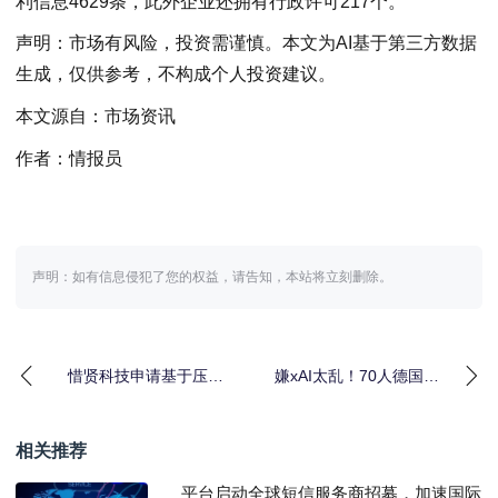
利信息4629条，此外企业还拥有行政许可217个。
声明：市场有风险，投资需谨慎。本文为AI基于第三方数据
生成，仅供参考，不构成个人投资建议。
本文源自：市场资讯
作者：情报员
声明：如有信息侵犯了您的权益，请告知，本站将立刻删除。
惜贤科技申请基于压力
嫌xAI太乱！70人德国团
感应的地面行走体感交
队硬拒马斯克，用底层
互机械平台专利，增强
算法打脸“算力
相关推荐
平台启动全球短信服务商招募，加速国际