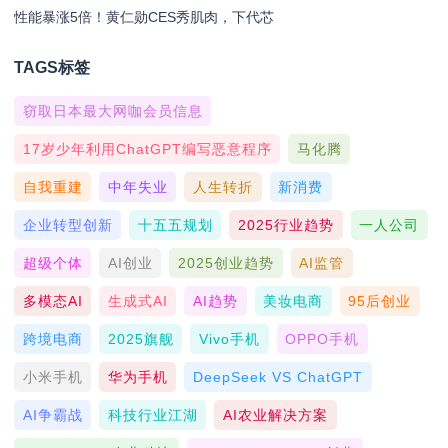
性能暴涨5倍！黄仁勋CES秀肌肉，下代芯
TAGS标签
窃取日本最大网咖会员信息
17岁少年利用ChatGPT编写恶意程序
马化腾
自我重建
中年失业
人生转折
新消费
企业转型创新
十五五规划
2025行业趋势
一人公司
超级个体
AI创业
2025创业趋势
AI监管
多模态AI
生成式AI
AI趋势
美妆电商
95后创业
跨境电商
2025旗舰
Vivo手机
OPPO手机
小米手机
华为手机
DeepSeek VS ChatGPT
AI争霸战
科技行业江湖
AI农业解决方案