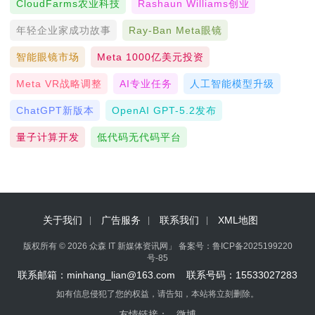
CloudFarms农业科技
Rashaun Williams创业
年轻企业家成功故事
Ray-Ban Meta眼镜
智能眼镜市场
Meta 1000亿美元投资
Meta VR战略调整
AI专业任务
人工智能模型升级
ChatGPT新版本
OpenAI GPT-5.2发布
量子计算开发
低代码无代码平台
关于我们
广告服务
联系我们
XML地图
版权所有 © 2026 众森 IT 新媒体资讯网」 备案号：
鲁ICP备2025199220
号-85
联系邮箱：minhang_lian@163.com 联系号码：15533027283
如有信息侵犯了您的权益，请告知，本站将立刻删除。
友情链接：
微博