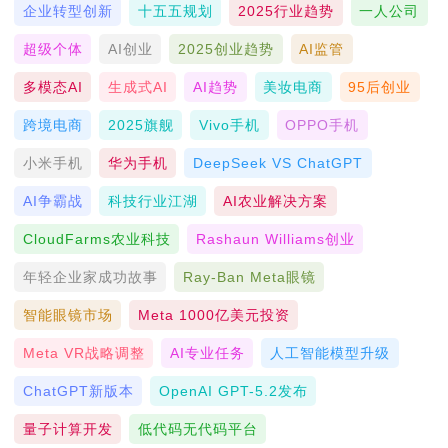
企业转型创新
十五五规划
2025行业趋势
一人公司
超级个体
AI创业
2025创业趋势
AI监管
多模态AI
生成式AI
AI趋势
美妆电商
95后创业
跨境电商
2025旗舰
Vivo手机
OPPO手机
小米手机
华为手机
DeepSeek VS ChatGPT
AI争霸战
科技行业江湖
AI农业解决方案
CloudFarms农业科技
Rashaun Williams创业
年轻企业家成功故事
Ray-Ban Meta眼镜
智能眼镜市场
Meta 1000亿美元投资
Meta VR战略调整
AI专业任务
人工智能模型升级
ChatGPT新版本
OpenAI GPT-5.2发布
量子计算开发
低代码无代码平台