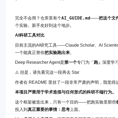
AI_GUIDE.md
完全不会用？仓库里有个
——
把这个文件
个实验。新手友好到这个地步。
AI科研工具对比
目前主流的AI研究工具——Claude Scholar、AI Scien
一个能真正替你
把实验跑出来
。
Deep Researcher Agent是
第一个
专门为「
跑」
深度学习
⚠️ 但是，请先看完这一段再去 Star
作者在 README 里挂了一段非常严肃的声明，我觉
本项目严禁用于学术造假与任何形式的科研不端行为。
这个框架被造出来，只有一个目的——把跑实验里那些
投入到
真正重要的事情：思考
上面。