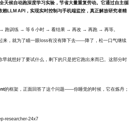
gent帮你全天候自动跑深度学习实验，节省大量重复劳动。它通过自主
赖LLM API，实现实时控制与手机端监控，真正解放研究者精
练 → 等 6 小时 → 看结果 → 再改 → 再跑 → 再等。
爬起来，就为了瞄一眼loss有没有降下去——降了，松一口气继续
你早就想好了要试什么，剩下的只是把它跑出来而已。这部分时
nt
的框架，正面回答了这个问题——你睡觉的时候，它在炼丹；
p-researcher-24x7