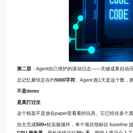
第二层
：Agent自己维护的滚动日志——关键成果自动压
总记忆量恒定在约
5000字符
。Agent 跑1天是这个数
不是demo
是真打过仗
这个框架不是放在paper里看看的玩具。它已经在多个
自主完成
500+
轮实验循环，单个项目指标比 baseline 
GPU 服务器，
最长连续运行
30+ 天
，期间人类只介入了