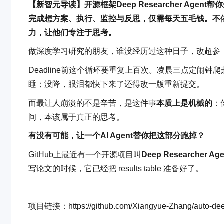
【新智元导读】开源框架Deep Researcher A
完成想方案、执行、监控与反思，仅需每天五毛钱。不依
力，让他们专注于思考。
做深度学习研究的朋友，谁没经历过这种日子，改超参 → 跑训
Deadline前这个循环要重复上百次。凌晨三点定闹钟
睡；没降，眼泪都快下来了还得改一版重新提交。
而最让人崩溃的不是辛苦，是这件事
本质上是机械的
：
间，本该属于真正的思考。
有没有可能，让一个AI Agent替你把这部分跑掉？
GitHub上最近有一个开源项目叫
Deep Researcher Age
写论文的时候，它已经把 results table 准备好了。
项目链接：https://github.com/Xiangyue-Zhang/auto-dee