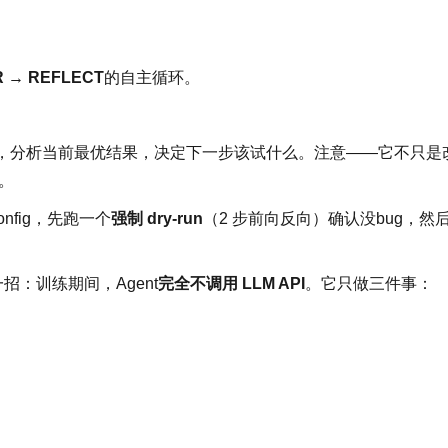
R → REFLECT
的自主循环。
验记忆，分析当前最优结果，决定下一步该试什么。注意——它不只是
略。
onfig，先跑一个
强制 dry-run
（2 步前向反向）确认没bug，然
招：训练期间，Agent
完全不调用 LLM API
。它只做三件事：