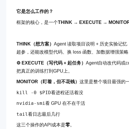
它是怎么工作的？
框架的核心，是一个
THINK → EXECUTE → MONITO
THINK（想方案）
Agent 读取项目说明 + 历史实
超参，还能改模型代码、换 loss 函数、加数据增强策
⚙️ EXECUTE（写代码 + 起任务）
Agent自动改代码或c
把真正的训练打到GPU上。
MONITOR（盯着，但不花钱）
这里是整个项目最强的一
kill -0 $PID
看进程还活着没
nvidia-smi
看 GPU 在不在干活
tail
看日志最后几行
这三个操作的API成本是
零
。