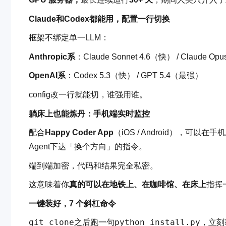
Claude和Codex都能用，配置一行切换
框架不绑定单一LLM：
Anthropic系
：Claude Sonnet 4.6（快） / Claude O
OpenAI系
：Codex 5.3（快） / GPT 5.4（最强）
config改一行就能切，谁强用谁。
躺床上也能炼丹：手机端实时监控
配合
Happy Coder App
（iOS / Android），可以
Agent下达「换个方向」的指令。
端到端加密，代码和结果完全私密。
这意味着你
真的可以在地铁上、在咖啡馆、在床上
指挥
一键装好，7 个斜杠命令
git clone
python install.py
之后跑一句
，立刻获