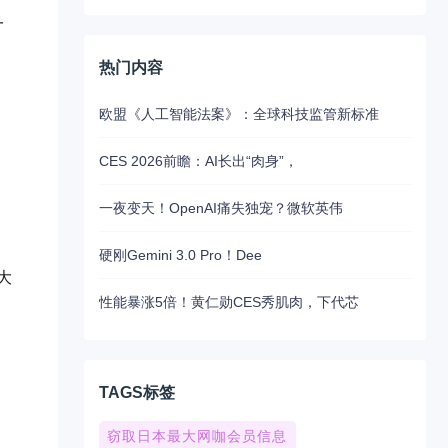
一
热门内容
欧盟《人工智能法案》：全球科技监管新标准
CES 2026前瞻：AI长出“肉身”，
一夜变天！OpenAI痛失独宠？微软英伟
硬刚Gemini 3.0 Pro！Dee
大
性能暴涨5倍！黄仁勋CES秀肌肉，下代芯
TAGS标签
窃取日本最大网咖会员信息