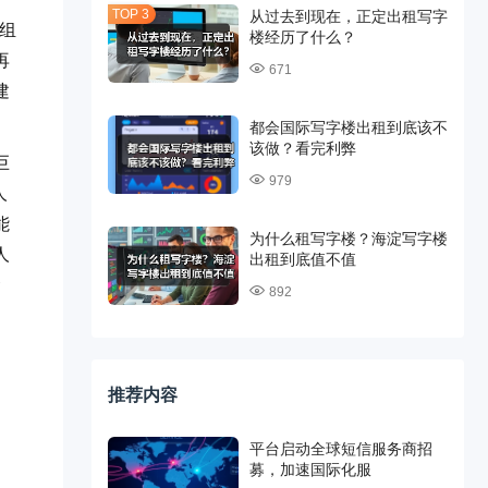
从过去到现在，正定出租写字
组
楼经历了什么？
再
671
建
都会国际写字楼出租到底该不
该做？看完利弊
巨
979
人
能
为什么租写字楼？海淀写字楼
人
出租到底值不值
金
892
、
推荐内容
平台启动全球短信服务商招
募，加速国际化服