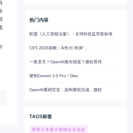
自
会
回
热门内容
流
欧盟《人工智能法案》：全球科技监管新标准
片
CES 2026前瞻：AI长出“肉身”，
一夜变天！OpenAI痛失独宠？微软英伟
硬刚Gemini 3.0 Pro！Dee
OpenAI重磅官宣：架构重组完成，微软
TAGS标签
窃取日本最大网咖会员信息