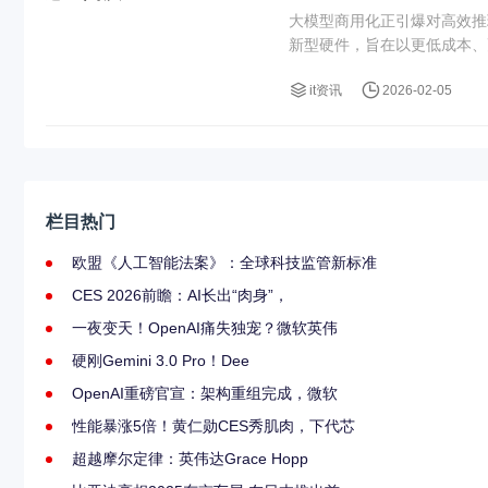
大模型商用化正引爆对高效推
新型硬件，旨在以更低成本、
it资讯
2026-02-05
栏目热门
欧盟《人工智能法案》：全球科技监管新标准
CES 2026前瞻：AI长出“肉身”，
一夜变天！OpenAI痛失独宠？微软英伟
硬刚Gemini 3.0 Pro！Dee
OpenAI重磅官宣：架构重组完成，微软
性能暴涨5倍！黄仁勋CES秀肌肉，下代芯
超越摩尔定律：英伟达Grace Hopp