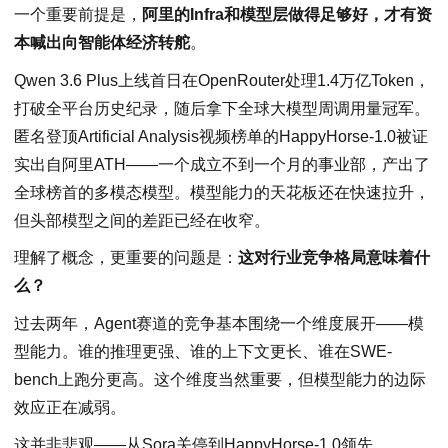
一个重要前提是，
阿里的Infra和模型层做得足够好，才有资
本喊出向智能体经济转舵
。
Qwen 3.6 Plus上线首日在OpenRouter处理1.4万亿Token，
打破全平台历史纪录，随后拿下全球大模型周调用量冠军。
匿名登顶Artificial Analysis视频榜单的HappyHorse-1.0被证
实出自阿里ATH——一个成立不到一个月的事业部，产出了
全球榜首的多模态模型。模型能力的天花板还在快速拉升，
但头部模型之间的差距已经在收窄。
理解了概念，更重要的问题是：
这对行业竞争格局意味着什
么？
过去两年，Agent赛道的竞争基本围绕一个维度展开——模
型能力。谁的推理更强、谁的上下文更长、谁在SWE-
bench上跑分更高。这个维度当然重要，但模型能力的边际
效应正在减弱。
这并非悲观——从Sora关停到HappyHorse-1.0领先