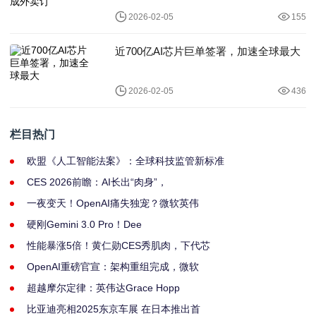
2026-02-05
155
近700亿AI芯片巨单签署，加速全球最大
2026-02-05
436
栏目热门
欧盟《人工智能法案》：全球科技监管新标准
CES 2026前瞻：AI长出“肉身”，
一夜变天！OpenAI痛失独宠？微软英伟
硬刚Gemini 3.0 Pro！Dee
性能暴涨5倍！黄仁勋CES秀肌肉，下代芯
OpenAI重磅官宣：架构重组完成，微软
超越摩尔定律：英伟达Grace Hopp
比亚迪亮相2025东京车展 在日本推出首