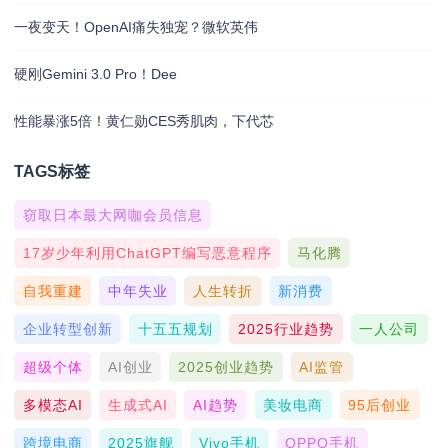
一夜变天！OpenAI痛失独宠？微软英伟
硬刚Gemini 3.0 Pro！Dee
性能暴涨5倍！黄仁勋CES秀肌肉，下代芯
TAGS标签
窃取日本最大网咖会员信息
17岁少年利用ChatGPT编写恶意程序
马化腾
自我重建
中年失业
人生转折
新消费
企业转型创新
十五五规划
2025行业趋势
一人公司
超级个体
AI创业
2025创业趋势
AI监管
多模态AI
生成式AI
AI趋势
美妆电商
95后创业
跨境电商
2025旗舰
Vivo手机
OPPO手机