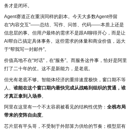
务才是闭环。
Agent赛道正在重演同样的剧本。今天大多数Agent停留
在“内容交互”——总结、写作、问答、代码——本质上还是
信息层的事。但用户最终的需求不是跟AI聊得开心，而是让
AI帮自己搞定具体事务。这些需求的体量和商业价值，远大
于“帮我写一封邮件”。
价值高地不在“对话”，在“服务”。而服务这件事，恰好是阿里
打了二十年的仗。这不是新能力，是老底。
但光有老底不够。智能体经济的重排速度极快，窗口期不等
人。
谁能在这个窗口期内最快完成从战略到组织的贯通，谁
才真正拿到入场券
。
阿里在这里有一个不太容易被看见的结构性优势：
全栈布局
带来的变阵自由度
。
芯片层有平头哥，不受制于外部算力供给的节奏；模型层有