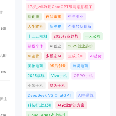
17岁少年利用ChatGPT编写恶意程序
作，
马化腾
自我重建
中年失业
人生转折
新消费
企业转型创新
195
十五五规划
2025行业趋势
一人公司
超级个体
AI创业
2025创业趋势
话即
AI监管
多模态AI
生成式AI
AI趋势
美妆电商
95后创业
跨境电商
155
2025旗舰
Vivo手机
OPPO手机
小米手机
华为手机
DeepSeek VS ChatGPT
AI争霸战
押注
科技行业江湖
AI农业解决方案
CloudFarms农业科技
436