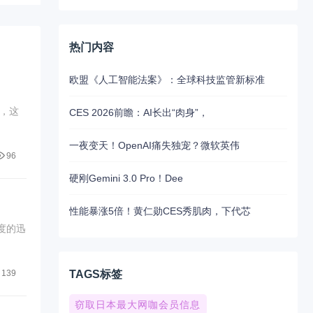
热门内容
欧盟《人工智能法案》：全球科技监管新标准
，这
CES 2026前瞻：AI长出“肉身”，
一夜变天！OpenAI痛失独宠？微软英伟
96
硬刚Gemini 3.0 Pro！Dee
性能暴涨5倍！黄仁勋CES秀肌肉，下代芯
度的迅
139
TAGS标签
窃取日本最大网咖会员信息