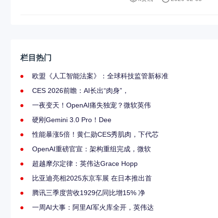
栏目热门
欧盟《人工智能法案》：全球科技监管新标准
CES 2026前瞻：AI长出“肉身”，
一夜变天！OpenAI痛失独宠？微软英伟
硬刚Gemini 3.0 Pro！Dee
性能暴涨5倍！黄仁勋CES秀肌肉，下代芯
OpenAI重磅官宣：架构重组完成，微软
超越摩尔定律：英伟达Grace Hopp
比亚迪亮相2025东京车展 在日本推出首
腾讯三季度营收1929亿同比增15% 净
一周AI大事：阿里AI军火库全开，英伟达