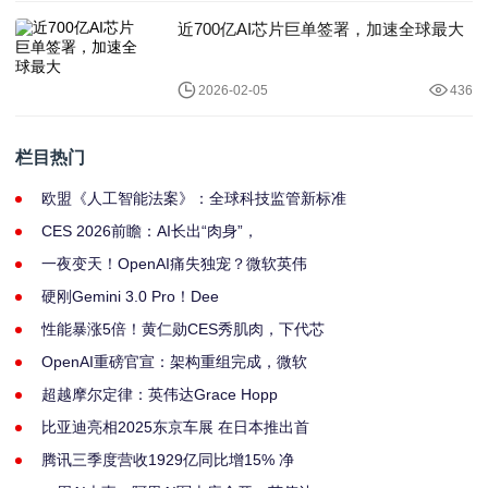
近700亿AI芯片巨单签署，加速全球最大
2026-02-05
436
栏目热门
欧盟《人工智能法案》：全球科技监管新标准
CES 2026前瞻：AI长出“肉身”，
一夜变天！OpenAI痛失独宠？微软英伟
硬刚Gemini 3.0 Pro！Dee
性能暴涨5倍！黄仁勋CES秀肌肉，下代芯
OpenAI重磅官宣：架构重组完成，微软
超越摩尔定律：英伟达Grace Hopp
比亚迪亮相2025东京车展 在日本推出首
腾讯三季度营收1929亿同比增15% 净