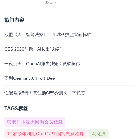
436
热门内容
欧盟《人工智能法案》：全球科技监管新标准
CES 2026前瞻：AI长出“肉身”，
一夜变天！OpenAI痛失独宠？微软英伟
硬刚Gemini 3.0 Pro！Dee
性能暴涨5倍！黄仁勋CES秀肌肉，下代芯
TAGS标签
窃取日本最大网咖会员信息
17岁少年利用ChatGPT编写恶意程序
马化腾