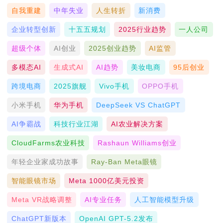
自我重建
中年失业
人生转折
新消费
企业转型创新
十五五规划
2025行业趋势
一人公司
超级个体
AI创业
2025创业趋势
AI监管
多模态AI
生成式AI
AI趋势
美妆电商
95后创业
跨境电商
2025旗舰
Vivo手机
OPPO手机
小米手机
华为手机
DeepSeek VS ChatGPT
AI争霸战
科技行业江湖
AI农业解决方案
CloudFarms农业科技
Rashaun Williams创业
年轻企业家成功故事
Ray-Ban Meta眼镜
智能眼镜市场
Meta 1000亿美元投资
Meta VR战略调整
AI专业任务
人工智能模型升级
ChatGPT新版本
OpenAI GPT-5.2发布