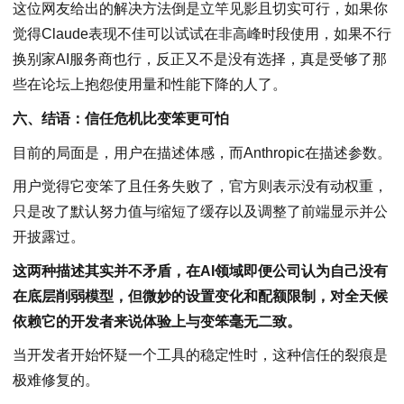
这位网友给出的解决方法倒是立竿见影且切实可行，如果你
觉得Claude表现不佳可以试试在非高峰时段使用，如果不行
换别家AI服务商也行，反正又不是没有选择，真是受够了那
些在论坛上抱怨使用量和性能下降的人了。
六、结语：信任危机比变笨更可怕
目前的局面是，用户在描述体感，而Anthropic在描述参数。
用户觉得它变笨了且任务失败了，官方则表示没有动权重，
只是改了默认努力值与缩短了缓存以及调整了前端显示并公
开披露过。
这两种描述其实并不矛盾，在AI领域即便公司认为自己没有
在底层削弱模型，但微妙的设置变化和配额限制，对全天候
依赖它的开发者来说体验上与变笨毫无二致。
当开发者开始怀疑一个工具的稳定性时，这种信任的裂痕是
极难修复的。