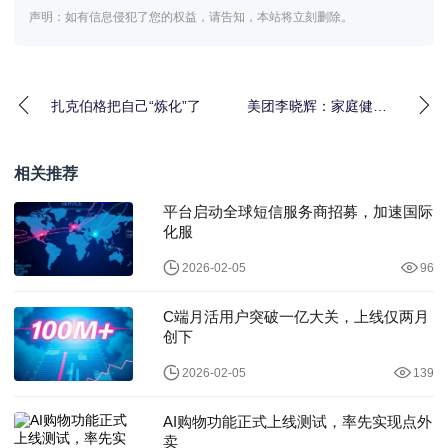
声明：如有信息侵犯了您的权益，请告知，本站将立刻删除。
扎克伯格把自己“炼化”了
美团李晓辉：家庭健康
管理是医药零售的下一
个机遇
相关推荐
平台启动全球短信服务商招募，加速国际
化服
2026-02-05
96
C端月活用户突破一亿大关，上线仅两月
创下
2026-02-05
139
AI购物功能正式上线测试，率先实现点外
卖