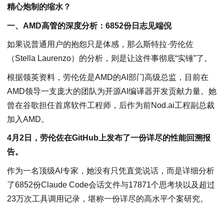
精心炮制的缩水？
一、AMD高管的深度分析：6852份日志见端倪
如果说普通用户的抱怨只是体感，那么斯特拉·劳伦佐
（Stella Laurenzo）的分析，则是让这件事彻底“实锤”了。
根据领英资料，劳伦佐是AMD的AI部门高级总监，目前在
AMD领导一支庞大的团队为开源AI编译器开发贡献力量。她
曾在谷歌担任首席软件工程师，后作为前Nod.ai工程副总裁
加入AMD。
4月2日，劳伦佐在GitHub上发布了一份详尽的性能回溯报
告。
作为一名顶级AI专家，她没有只凭直觉说话，而是详细分析
了6852份Claude Code会话文件与17871个思考块以及超过
23万次工具调用记录，堪称一份详尽的高水平个案研究。