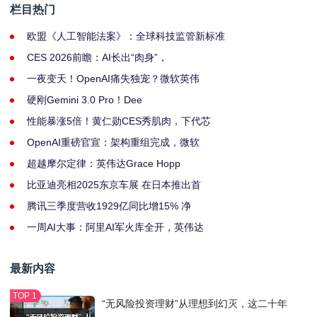
栏目热门
欧盟《人工智能法案》：全球科技监管新标准
CES 2026前瞻：AI长出“肉身”，
一夜变天！OpenAI痛失独宠？微软英伟
硬刚Gemini 3.0 Pro！Dee
性能暴涨5倍！黄仁勋CES秀肌肉，下代芯
OpenAI重磅官宣：架构重组完成，微软
超越摩尔定律：英伟达Grace Hopp
比亚迪亮相2025东京车展 在日本推出首
腾讯三季度营收1929亿同比增15% 净
一周AI大事：阿里AI军火库全开，英伟达
最新内容
“无风险投资理财”从理想到幻灭，这二十年