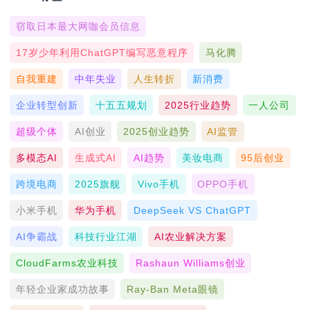
窃取日本最大网咖会员信息
17岁少年利用ChatGPT编写恶意程序
马化腾
自我重建
中年失业
人生转折
新消费
企业转型创新
十五五规划
2025行业趋势
一人公司
超级个体
AI创业
2025创业趋势
AI监管
多模态AI
生成式AI
AI趋势
美妆电商
95后创业
跨境电商
2025旗舰
Vivo手机
OPPO手机
小米手机
华为手机
DeepSeek VS ChatGPT
AI争霸战
科技行业江湖
AI农业解决方案
CloudFarms农业科技
Rashaun Williams创业
年轻企业家成功故事
Ray-Ban Meta眼镜