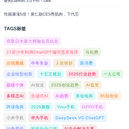
硬刚Gemini 3.0 Pro！Dee
性能暴涨5倍！黄仁勋CES秀肌肉，下代芯
TAGS标签
窃取日本最大网咖会员信息
17岁少年利用ChatGPT编写恶意程序
马化腾
自我重建
中年失业
人生转折
新消费
企业转型创新
十五五规划
2025行业趋势
一人公司
超级个体
AI创业
2025创业趋势
AI监管
多模态AI
生成式AI
AI趋势
美妆电商
95后创业
跨境电商
2025旗舰
Vivo手机
OPPO手机
小米手机
华为手机
DeepSeek VS ChatGPT
AI争霸战
科技行业江湖
AI农业解决方案