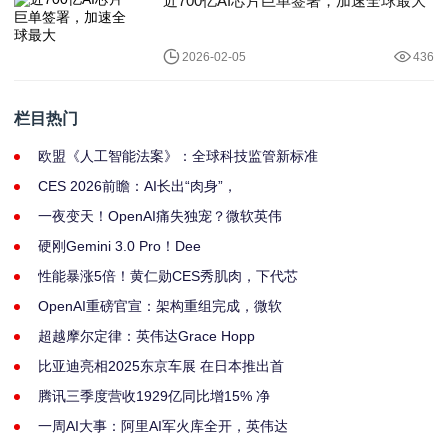
近700亿AI芯片巨单签署，加速全球最大
2026-02-05
436
栏目热门
欧盟《人工智能法案》：全球科技监管新标准
CES 2026前瞻：AI长出“肉身”，
一夜变天！OpenAI痛失独宠？微软英伟
硬刚Gemini 3.0 Pro！Dee
性能暴涨5倍！黄仁勋CES秀肌肉，下代芯
OpenAI重磅官宣：架构重组完成，微软
超越摩尔定律：英伟达Grace Hopp
比亚迪亮相2025东京车展 在日本推出首
腾讯三季度营收1929亿同比增15% 净
一周AI大事：阿里AI军火库全开，英伟达