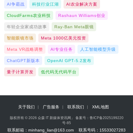
AI争霸战
科技行业江湖
AI农业解决方案
CloudFarms农业科技
Rashaun Williams创业
年轻企业家成功故事
Ray-Ban Meta眼镜
智能眼镜市场
Meta 1000亿美元投资
Meta VR战略调整
AI专业任务
人工智能模型升级
ChatGPT新版本
OpenAI GPT-5.2发布
量子计算开发
低代码无代码平台
关于我们
广告服务
联系我们
XML地图
版权所有 © 2026 众森 IT 新媒体资讯网」 备案号：
鲁ICP备2025199220
号-85
联系邮箱：minhang_lian@163.com 联系号码：15533027283