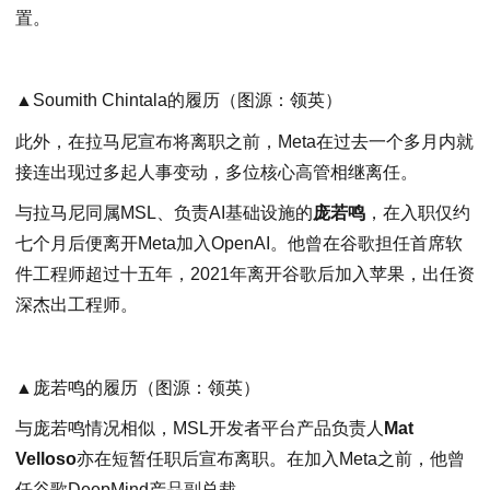
置。
▲Soumith Chintala的履历（图源：领英）
此外，在拉马尼宣布将离职之前，Meta在过去一个多月内就
接连出现过多起人事变动，多位核心高管相继离任。
与拉马尼同属MSL、负责AI基础设施的
庞若鸣
，在入职仅约
七个月后便离开Meta加入OpenAI。他曾在谷歌担任首席软
件工程师超过十五年，2021年离开谷歌后加入苹果，出任资
深杰出工程师。
▲庞若鸣的履历（图源：领英）
与庞若鸣情况相似，MSL开发者平台产品负责人
Mat
Velloso
亦在短暂任职后宣布离职。在加入Meta之前，他曾
任谷歌DeepMind产品副总裁。