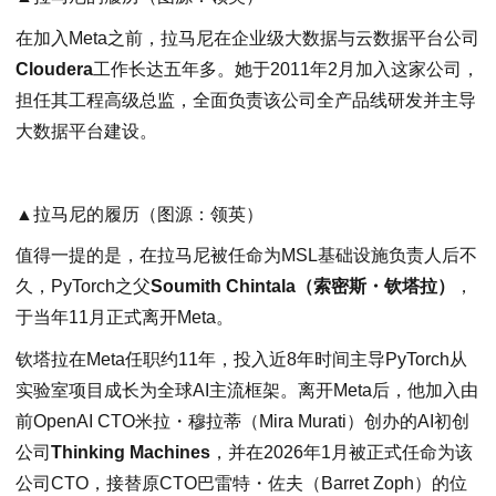
在加入Meta之前，拉马尼在企业级大数据与云数据平台公司
Cloudera
工作长达五年多。她于2011年2月加入这家公司，
担任其工程高级总监，全面负责该公司全产品线研发并主导
大数据平台建设。
▲拉马尼的履历（图源：领英）
值得一提的是，在拉马尼被任命为MSL基础设施负责人后不
久，PyTorch之父
Soumith Chintala（索密斯・钦塔拉）
，
于当年11月正式离开Meta。
钦塔拉在Meta任职约11年，投入近8年时间主导PyTorch从
实验室项目成长为全球AI主流框架。离开Meta后，他加入由
前OpenAI CTO米拉・穆拉蒂（Mira Murati）创办的AI初创
公司
Thinking Machines
，并在2026年1月被正式任命为该
公司CTO，接替原CTO巴雷特・佐夫（Barret Zoph）的位