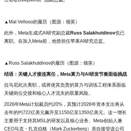
▲Mat Velloso的履历（图源：领英）
此外，Meta生成式AI研究副总裁
Russ Salakhutdinov
也已
离职。在加入Meta前，他曾担任苹果AI研究总监。
▲Russ Salakhutdinov的履历（图源：领英）
结语：关键人才接连离任，Meta算力与AI研发节奏面临挑战
拉马尼此次离职，或将使其负责的算力与训练工程体系面临
关键岗位交接和核心人才流失的双重风险。
2026年Meta计划裁员约20%，其预计2026年资本支出将从
去年的约722亿美元飙升至1150亿至1350亿美元。这一增长
主要用于支持其MSL的研发以及核心业务。Meta创始人兼
CEO马克・扎克伯格（Mark Zuckerberg）亲自接管该公司