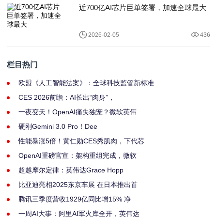
近700亿AI芯片巨单签署，加速全球最大
2026-02-05
436
栏目热门
欧盟《人工智能法案》：全球科技监管新标准
CES 2026前瞻：AI长出“肉身”，
一夜变天！OpenAI痛失独宠？微软英伟
硬刚Gemini 3.0 Pro！Dee
性能暴涨5倍！黄仁勋CES秀肌肉，下代芯
OpenAI重磅官宣：架构重组完成，微软
超越摩尔定律：英伟达Grace Hopp
比亚迪亮相2025东京车展 在日本推出首
腾讯三季度营收1929亿同比增15% 净
一周AI大事：阿里AI军火库全开，英伟达