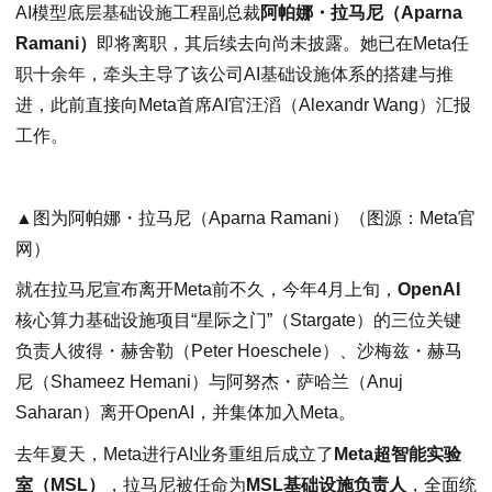
AI模型底层基础设施工程副总裁
阿帕娜・拉马尼（Aparna
Ramani）
即将离职，其后续去向尚未披露。她已在Meta任
职十余年，牵头主导了该公司AI基础设施体系的搭建与推
进，此前直接向Meta首席AI官汪滔（Alexandr Wang）汇报
工作。
▲图为阿帕娜・拉马尼（Aparna Ramani）（图源：Meta官
网）
就在拉马尼宣布离开Meta前不久，今年4月上旬，
OpenAI
核心算力基础设施项目“星际之门”（Stargate）的三位关键
负责人彼得・赫舍勒（Peter Hoeschele）、沙梅兹・赫马
尼（Shameez Hemani）与阿努杰・萨哈兰（Anuj
Saharan）离开OpenAI，并集体加入Meta。
去年夏天，Meta进行AI业务重组后成立了
Meta超智能实验
室（MSL）
，拉马尼被任命为
MSL基础设施负责人
，全面统