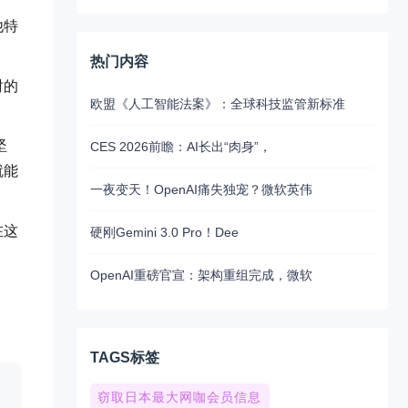
他特
热门内容
时的
欧盟《人工智能法案》：全球科技监管新标准
坚
CES 2026前瞻：AI长出“肉身”，
就能
一夜变天！OpenAI痛失独宠？微软英伟
在这
硬刚Gemini 3.0 Pro！Dee
OpenAI重磅官宣：架构重组完成，微软
TAGS标签
窃取日本最大网咖会员信息