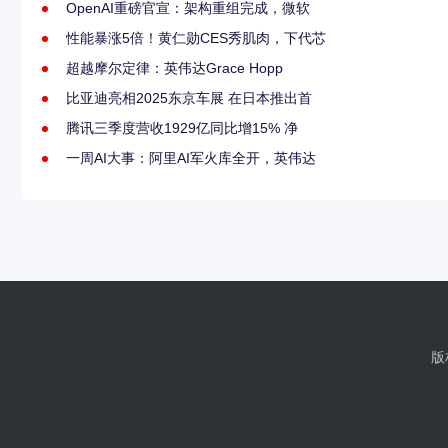
OpenAI重磅官宣：架构重组完成，微软
性能暴涨5倍！黄仁勋CES秀肌肉，下代芯
超越摩尔定律：英伟达Grace Hopp
比亚迪亮相2025东京车展 在日本推出首
腾讯三季度营收1929亿同比增15% 净
一周AI大事：阿里AI军火库全开，英伟达
版