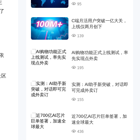
主
95
了
C端月活用户突破一亿大关，
上线仅两月创下
139
AI购物功能正式上线测试，率
依
先实现点外卖
195
社区
实测：AI助手新突破，对话即
可完成外卖订
155
近700亿AI芯片巨单签署，加
速全球最大
436