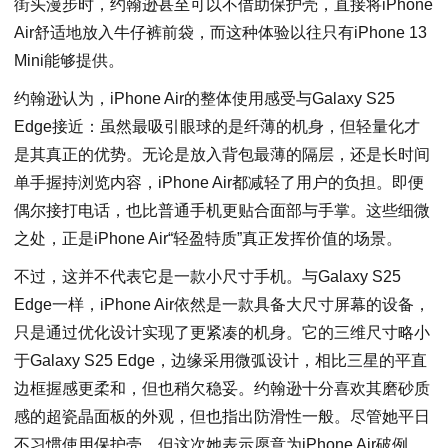
街头漫步时，约翰逊甚至可以不借助保护壳，直接将iPhone
Air舒适地放入牛仔裤前袋，而这种体验以往只有iPhone 13
Mini能够提供。
约翰逊认为，iPhone Air的整体使用感受与Galaxy S25
Edge接近：虽然最吸引眼球的是纤薄的机身，但轻量化才
是其真正的优势。无论是放入背包最薄的隔层，还是长时间
单手握持浏览内容，iPhone Air都减轻了用户的负担。即便
偶尔接打电话，也比普通手机更贴合面部与手掌。这些细微
之处，正是iPhone Air“轻盈特质”真正发挥价值的场景。
不过，这并不代表它是一款小尺寸手机。与Galaxy S25
Edge一样，iPhone Air依然是一款具备大尺寸屏幕的设备，
只是通过优化设计实现了更紧凑的机身。它的三维尺寸略小
于Galaxy S25 Edge，边缘采用微弧设计，相比三星的平直
边框握感更柔和，但也稍欠稳妥。约翰逊十分喜欢其磨砂质
感的超瓷晶面板的外观，但也指出防滑性一般。尽管她平日
不习惯使用保护壳，但这次她表示愿意为iPhone Air破例。