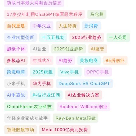
窃取日本最大网咖会员信息
17岁少年利用ChatGPT编写恶意程序
马化腾
自我重建
中年失业
人生转折
新消费
企业转型创新
十五五规划
2025行业趋势
一人公司
超级个体
AI创业
2025创业趋势
AI监管
多模态AI
生成式AI
AI趋势
美妆电商
95后创业
跨境电商
2025旗舰
Vivo手机
OPPO手机
小米手机
华为手机
DeepSeek VS ChatGPT
AI争霸战
科技行业江湖
AI农业解决方案
CloudFarms农业科技
Rashaun Williams创业
年轻企业家成功故事
Ray-Ban Meta眼镜
智能眼镜市场
Meta 1000亿美元投资