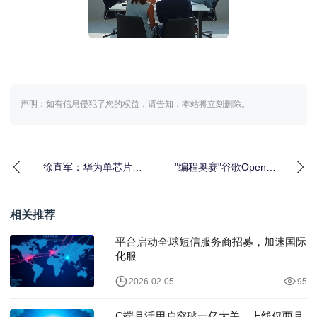
声明：如有信息侵犯了您的权益，请告知，本站将立刻删除。
徐直军：华为单芯片算
"编程奥赛"谷歌OpenAI
力不如英伟达 但靠连接
双双"夺金"，高管高
技
喊"历
相关推荐
平台启动全球短信服务商招募，加速国际
化服
2026-02-05
95
C端月活用户突破一亿大关，上线仅两月