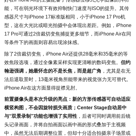
能，可在弱光环境下有效抑制快门速度与ISO的提升。其传
感器尺寸与iPhone 17标准版相同，小于iPhone 17 Pro机
型，这在大光比或暗光拍摄中会体现出差距。例如，iPhone
17 Pro可通过2倍裁切变焦捕捉更多细节，而iPhone Air在同
等条件下的画面则容易出现涂抹感。
除了2倍裁切变焦，iPhone Air还提供28毫米和35毫米的等
效焦段选项，通过全像素采样实现更清晰的数码变焦。
但约
翰逊强调，她最怀念的不是长焦，而是超广角
，尤其是在无
法后退取景时，13毫米视角所能带来的视觉张力无可替代。
iPhone Air在这方面显得捉襟见肘。
前置摄像头是本次升级的亮点：新的方形传感器可自动适应
横竖构图，不会因旋转损失画质；Center Stage自动居中
与“双景录制”功能也增强了实用性
，后者可同时调用前后镜
头记录画面，并将自拍画面以画中画的形式叠加于主视频
中，虽然无法后期调整位置，但却十分适合拍摄亲子场景或