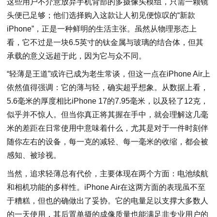
这些用户不介意放弃手机背部的多摄像头模组，只需一颗镜
头便已足够；他们选择购入这款让人初见便惊叹的“新款
iPhone”，正是一种鲜明的生活主张。虽然从物理形态上
看，它不过是一块6.5英寸的钛金属与玻璃的结合体，但其
承载的意义远超于此，因为它与众不同。
“轻薄是王道”或许已成为老生常谈，但这一点在iPhone Air上
依然值得强调：它的薄与轻，确实超乎想象。从数据上看，
5.6毫米的厚度相比iPhone 17的7.95毫米，以及轻了12克，
似乎并不惊人。但当你真正将其握在手中，就会理解这几毫
米的差距在日常使用中意味着什么，尤其是对于一件时刻伴
随你左右的设备，每一克的减轻、每一毫米的收缩，都会被
感知、被珍视。
当然，追求轻薄总有代价，主要体现在两个方面：电池续航
和相机功能的多样性。iPhone Air在这两方面的表现虽不至
于糟糕，但也的确做出了妥协。它的电量足以支撑大多数人
的一天使用，其后置单摄的成像质量也能满足非专业用户的