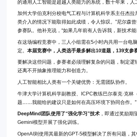
的通用人工智能是超越人类能力的系统，数十年来，人
加州大学伯克利分校电气工程与计算机科学系主任杰拉尼·尼尔
类介入的情况下能取得如此成绩，令人惊叹。”尼尔森曾
参赛队。他补充说，“如果几年前有人告诉我，新技术能
在这场编程竞赛中，三人小组需在5小时内共用一台电脑
定。
本届竞赛中，人类选手最多解出10道题，139支参
要解决这些问题，参赛者必须理解复杂的问题，制定逻
还离不开抽象推理能力和创造力。
人工智能相比人类有一个关键优势：无需团队协作。
牛津大学计算机科学副教授、ICPC教练巴尔泰克·克林（B
题……我能给的建议只是如何在高压环境下协同合作。”
DeepMind团队使用了“强化学习”技术
，即通过奖励期
Gemini模型开展了强化训练。
OpenAI则使用其最新的GPT-5模型解决了所有问题