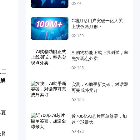
96
C端月活用户突破一亿大关，
上线仅两月创下
139
AI购物功能正式上线测试，率
先实现点外卖
195
人工
破解
实测：AI助手新突破，对话即
可完成外卖订
155
年夏
近700亿AI芯片巨单签署，加
速全球最大
436
所指