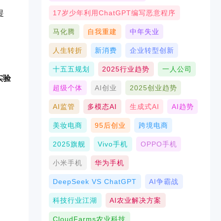
17岁少年利用ChatGPT编写恶意程序
提
马化腾
自我重建
中年失业
人生转折
新消费
企业转型创新
十五五规划
2025行业趋势
一人公司
实验
超级个体
AI创业
2025创业趋势
AI监管
多模态AI
生成式AI
AI趋势
。
美妆电商
95后创业
跨境电商
2025旗舰
Vivo手机
OPPO手机
小米手机
华为手机
DeepSeek VS ChatGPT
AI争霸战
科技行业江湖
AI农业解决方案
CloudFarms农业科技