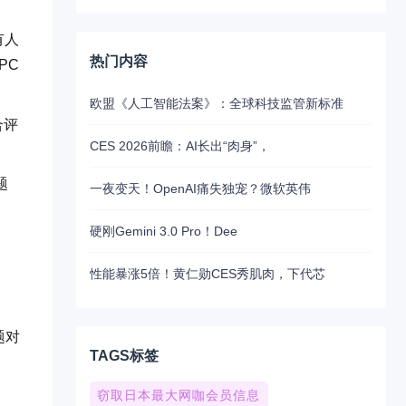
有人
热门内容
PC
欧盟《人工智能法案》：全球科技监管新标准
合评
CES 2026前瞻：AI长出“肉身”，
题
一夜变天！OpenAI痛失独宠？微软英伟
硬刚Gemini 3.0 Pro！Dee
性能暴涨5倍！黄仁勋CES秀肌肉，下代芯
题对
TAGS标签
窃取日本最大网咖会员信息