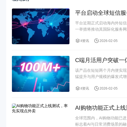
平台启动全球短信服
平台近期正式启动海内外短信
一举措将推动其国际化服务网
it资讯
2026-02-05
C端月活用户突破一
该产品在短短两个月内便实现
猛提升与用户规模的爆发式增
it资讯
2026-02-05
AI购物功能正式上
全球范围内，AI购物功能已
标志着AI与日常消费场景的