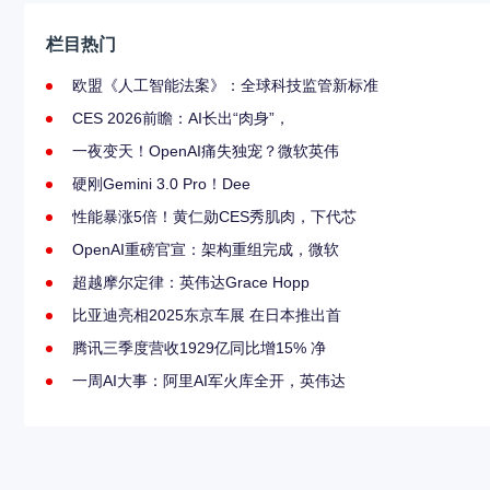
栏目热门
欧盟《人工智能法案》：全球科技监管新标准
CES 2026前瞻：AI长出“肉身”，
一夜变天！OpenAI痛失独宠？微软英伟
硬刚Gemini 3.0 Pro！Dee
性能暴涨5倍！黄仁勋CES秀肌肉，下代芯
OpenAI重磅官宣：架构重组完成，微软
超越摩尔定律：英伟达Grace Hopp
比亚迪亮相2025东京车展 在日本推出首
腾讯三季度营收1929亿同比增15% 净
一周AI大事：阿里AI军火库全开，英伟达