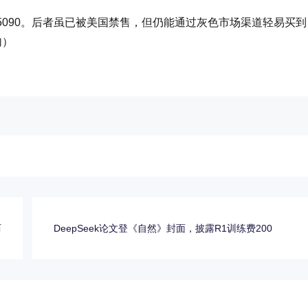
5090。后者虽已被美国禁售，但仍能通过灰色市场渠道轻易买到
句）
历
DeepSeek论文登《自然》封面，披露R1训练费200