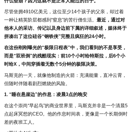
什么会崩？因为这就不是正常人能过的日子。
尽管坐拥4910亿美元，这位至少14个孩子的父亲，却过着
一种让精英阶层都感到“窒息”的苦行僧生活。
最近，通过对
他本人的采访、传记以及身边前下属的详细叙述，媒体终于
拼凑出了这位硅谷“钢铁侠”完整且疯狂的24小时。
在这份刚刚曝光的“极限日程表”中，我们看到的不是享受，
而是“双班倒”的残酷现实：前10个小时给特斯拉，后6个小
时给X，中间穿插着无数个5分钟的极限决策。
马斯克的一天，就像他制造的火箭：充满能量，直冲云霄，
但随时伴随着剧烈燃烧的风险。
1. “睡在悬崖边”的作息：凌晨3点的晚安
在这个崇尚“早起鸟”的商业世界里，马斯克并非是一个清晨5
点起床冥想的CEO。他的作息时间表，更像是一个长期倒时
差的夜班工人。