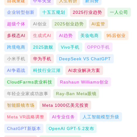
自我重建
中年失业
人生转折
新消费
企业转型创新
十五五规划
2025行业趋势
一人公司
超级个体
AI创业
2025创业趋势
AI监管
多模态AI
生成式AI
AI趋势
美妆电商
95后创业
跨境电商
2025旗舰
Vivo手机
OPPO手机
小米手机
华为手机
DeepSeek VS ChatGPT
AI争霸战
科技行业江湖
AI农业解决方案
CloudFarms农业科技
Rashaun Williams创业
年轻企业家成功故事
Ray-Ban Meta眼镜
智能眼镜市场
Meta 1000亿美元投资
Meta VR战略调整
AI专业任务
人工智能模型升级
ChatGPT新版本
OpenAI GPT-5.2发布