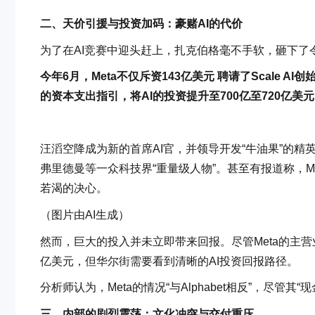
二、天价引援与投资加码：豪赌AI的代价
为了在AI竞赛中迎头赶上，扎克伯格毫不手软，砸下了
今年6月，Meta不仅斥资143亿美元 聘请了Scale AI
的资本支出指引，将AI的投资提升至700亿至720亿美元
汪滔空降成为新的首席AI官，并领导开发“牛油果”的精英部
弗里德曼等一众科技界“重量级人物”。甚至有报道称，Me
若渴的决心。
（图片由AI生成）
然而，巨大的投入并未立即带来回报。尽管Meta的主营
亿美元，但华尔街需要看到清晰的AI投资回报路径。
分析师认为，Meta的情况“与Alphabet相反”，尽管
三、内部的剧烈震荡：文化冲突与交付重压