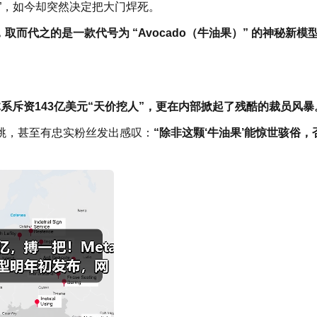
餐”，如今却突然决定把大门焊死。
取而代之的是一款代号为 “Avocado（牛油果）” 的神秘新模
体系斥资143亿美元“天价挖人”，更在内部掀起了残酷的裁员风暴
跳，甚至有忠实粉丝发出感叹：
“除非这颗‘牛油果’能惊世骇俗，