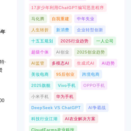
17岁少年利用ChatGPT编写恶意程序
马化腾
自我重建
中年失业
人生转折
新消费
企业转型创新
5年
十五五规划
2025行业趋势
一人公司
超级个体
AI创业
2025创业趋势
特·
AI监管
多模态AI
生成式AI
AI趋势
贤
美妆电商
95后创业
跨境电商
2025旗舰
Vivo手机
OPPO手机
小米手机
华为手机
00
DeepSeek VS ChatGPT
AI争霸战
科技行业江湖
AI农业解决方案
CloudFarms农业科技