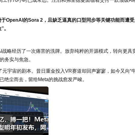
工作70小时已成常态。汪滔和弗里德曼面临着交付一款顶级AI
于OpenAI的Sora 2，且缺乏逼真的口型同步等关键功能而遭
位”。
a的AI战略经历了一次痛苦的洗牌。放弃纯粹的开源模式，转向更具
时的务实与焦急。
了元宇宙的剧本。昔日重金投入VR赛道却回声寥寥，如今又向“
已绝尘而去，留给Meta的挑战愈发严峻。