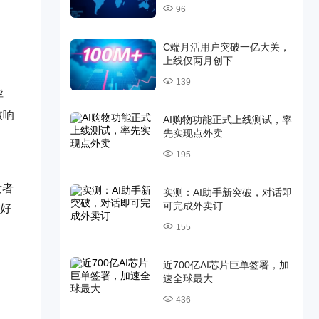
96
C端月活用户突破一亿大关，
上线仅两月创下
139
浮
敲响
AI购物功能正式上线测试，率
先实现点外卖
195
发者
实测：AI助手新突破，对话即
可完成外卖订
更好
155
近700亿AI芯片巨单签署，加
速全球最大
436