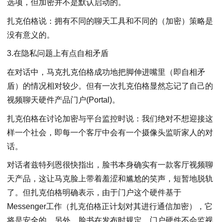
选项，但加密并不是默认启动的。
扎克伯格说：拥有不同的聊天工具和不同的（加密）策略是
没有意义的。
3.在隐私问题上有点自相矛盾
在对话中，马克扎克伯格成功地把脚伸进嘴里（即自相矛
盾）的情况相对较少。但有一次扎克伯格显然忘记了自己的
视频聊天硬件产品门户(Portal)。
扎克伯格在讨论加密与平台监控时说：我们绝对不想迎接这
样一个社会，即每一个客厅中会有一个摄像头监听家人的对
话。
对话者兹特列恩很快指出，脸书本身确实有一款客厅视频聊
天产品，这让马克脸上带着羞涩和尴尬的笑声，短暂地脱轨
了。但扎克伯格明确表示，由于门户这个硬件基于
Messenger工作（扎克伯格正计划对其进行通信加密），它
将是安全的。另外，脸书在发布时规定，门户硬件不会监视