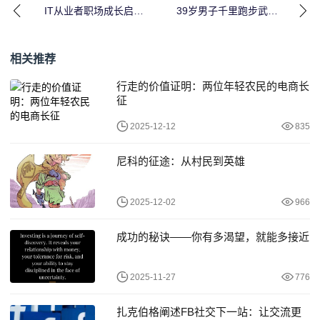
IT从业者职场成长启示
39岁男子千里跑步武汉
｜思文老公励志故事全
励志征程｜坚持与梦想
攻略
全攻略
相关推荐
行走的价值证明：两位年轻农民的电商长
征
2025-12-12
835
尼科的征途：从村民到英雄
2025-12-02
966
成功的秘诀——你有多渴望，就能多接近
2025-11-27
776
扎克伯格阐述FB社交下一站：让交流更