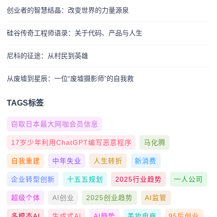
创业者的智慧结晶：改变世界的力量源泉
硅谷传奇工程师语录：关于代码、产品与人生
尼科的征途：从村民到英雄
从废墟到星辰：一位“废墟摄影师”的自我救
TAGS标签
窃取日本最大网咖会员信息
17岁少年利用ChatGPT编写恶意程序
马化腾
自我重建
中年失业
人生转折
新消费
企业转型创新
十五五规划
2025行业趋势
一人公司
超级个体
AI创业
2025创业趋势
AI监管
多模态AI
生成式AI
AI趋势
美妆电商
95后创业