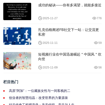
成功的秘诀——你有多渴望，就能多接近
2025-11-27
776
扎克伯格阐述FB社交下一站：让交流更
私密
2025-11-11
59
短视频行业在中国迅速崛起＂中国风＂吹
向世
2025-11-09
56
栏目热门
高原“阿加”：一位藏族女性与一间客栈的二
创业者的智慧结晶：改变世界的力量源泉
硅谷传奇工程师语录：关于代码、产品与人生