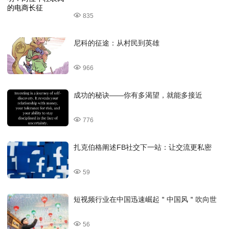
835
尼科的征途：从村民到英雄
966
成功的秘诀——你有多渴望，就能多接近
776
扎克伯格阐述FB社交下一站：让交流更私密
59
短视频行业在中国迅速崛起＂中国风＂吹向世
56