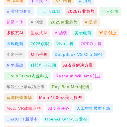
自我重建
中年失业
人生转折
新消费
企业转型创新
十五五规划
2025行业趋势
一人公司
超级个体
AI创业
2025创业趋势
AI监管
多模态AI
生成式AI
AI趋势
美妆电商
95后创业
跨境电商
2025旗舰
Vivo手机
OPPO手机
小米手机
华为手机
DeepSeek VS ChatGPT
AI争霸战
科技行业江湖
AI农业解决方案
CloudFarms农业科技
Rashaun Williams创业
年轻企业家成功故事
Ray-Ban Meta眼镜
智能眼镜市场
Meta 1000亿美元投资
Meta VR战略调整
AI专业任务
人工智能模型升级
ChatGPT新版本
OpenAI GPT-5.2发布