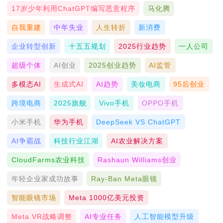
17岁少年利用ChatGPT编写恶意程序
马化腾
自我重建
中年失业
人生转折
新消费
企业转型创新
十五五规划
2025行业趋势
一人公司
超级个体
AI创业
2025创业趋势
AI监管
多模态AI
生成式AI
AI趋势
美妆电商
95后创业
跨境电商
2025旗舰
Vivo手机
OPPO手机
小米手机
华为手机
DeepSeek VS ChatGPT
AI争霸战
科技行业江湖
AI农业解决方案
CloudFarms农业科技
Rashaun Williams创业
年轻企业家成功故事
Ray-Ban Meta眼镜
智能眼镜市场
Meta 1000亿美元投资
Meta VR战略调整
AI专业任务
人工智能模型升级