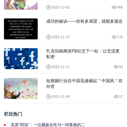
2025-12-02
966
成功的秘诀——你有多渴望，就能多接近
2025-11-27
776
扎克伯格阐述FB社交下一站：让交流更
私密
2025-11-11
59
短视频行业在中国迅速崛起＂中国风＂吹
向世
2025-11-09
57
栏目热门
高原“阿加”：一位藏族女性与一间客栈的二