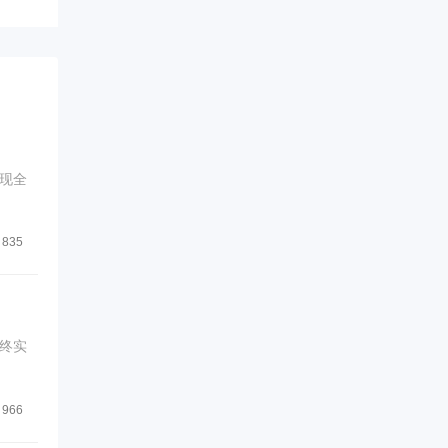
现全
835
终实
966