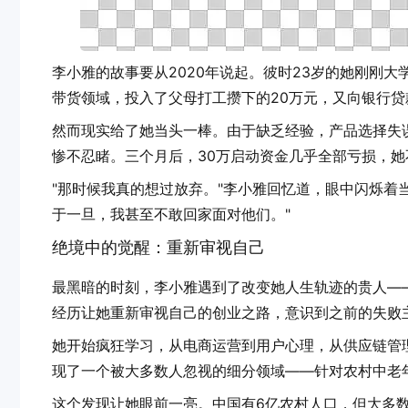
李小雅的故事要从2020年说起。彼时23岁的她刚刚
带货领域，投入了父母打工攒下的20万元，又向银行贷
然而现实给了她当头一棒。由于缺乏经验，产品选择失
惨不忍睹。三个月后，30万启动资金几乎全部亏损，她
"那时候我真的想过放弃。"李小雅回忆道，眼中闪烁着
于一旦，我甚至不敢回家面对他们。"
绝境中的觉醒：重新审视自己
最黑暗的时刻，李小雅遇到了改变她人生轨迹的贵人—
经历让她重新审视自己的创业之路，意识到之前的失败
她开始疯狂学习，从电商运营到用户心理，从供应链管
现了一个被大多数人忽视的细分领域——针对农村中老
这个发现让她眼前一亮。中国有6亿农村人口，但大多