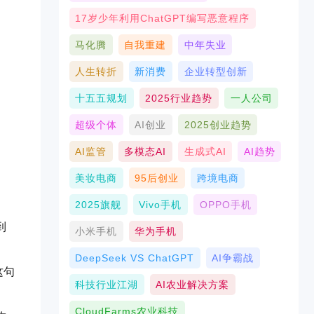
17岁少年利用ChatGPT编写恶意程序
马化腾
自我重建
中年失业
人生转折
新消费
企业转型创新
十五五规划
2025行业趋势
一人公司
超级个体
AI创业
2025创业趋势
AI监管
多模态AI
生成式AI
AI趋势
美妆电商
95后创业
跨境电商
2025旗舰
Vivo手机
OPPO手机
到
小米手机
华为手机
DeepSeek VS ChatGPT
AI争霸战
这句
科技行业江湖
AI农业解决方案
CloudFarms农业科技