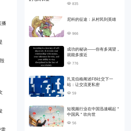
835
尼科的征途：从村民到英雄
直播
966
是
成功的秘诀——你有多渴望，
就能多接近
毁
776
扎克伯格阐述FB社交下一
站：让交流更私密
次
59
短视频行业在中国迅速崛起＂
发
中国风＂吹向世
56
费需