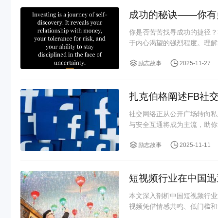
成功的秘诀——你有
你是否苦苦找寻成功的捷径？
于内心渴望的强烈程度。理解
励志故事
2025-11-27
扎克伯格阐述FB社
社交网络正从公开广场转向私
与安全互通将成为主流，助你
励志故事
2025-11-11
短视频行业在中国迅
本文深入剖析中国短视频行业
视频凭借情感共鸣、低门槛和